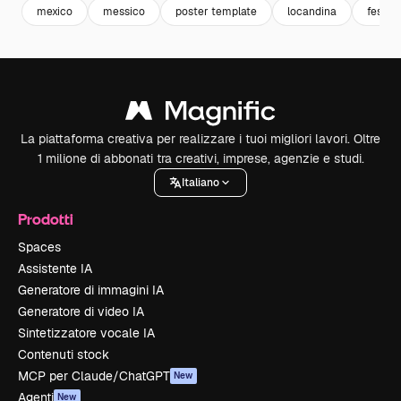
mexico
messico
poster template
locandina
festeg
La piattaforma creativa per realizzare i tuoi migliori lavori. Oltre
1 milione di abbonati tra creativi, imprese, agenzie e studi.
Italiano
Prodotti
Spaces
Assistente IA
Generatore di immagini IA
Generatore di video IA
Sintetizzatore vocale IA
Contenuti stock
MCP per Claude/ChatGPT
New
Agenti
New