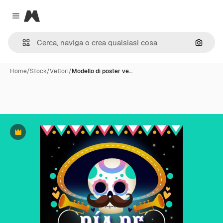
Magnific
Close menu
Cerca 
Home
/
Stock
/
Vettori
/
Modello di poster ve…
Premium