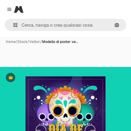
Magnific
Close menu
Cerca 
Home
/
Stock
/
Vettori
/
Modello di poster ve…
Premium