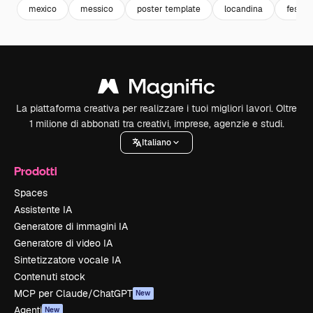
mexico
messico
poster template
locandina
festeg
La piattaforma creativa per realizzare i tuoi migliori lavori. Oltre
1 milione di abbonati tra creativi, imprese, agenzie e studi.
Italiano
Prodotti
Spaces
Assistente IA
Generatore di immagini IA
Generatore di video IA
Sintetizzatore vocale IA
Contenuti stock
MCP per Claude/ChatGPT
New
Agenti
New