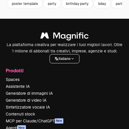
poster template
party
birthday party
bday
party po
La piattaforma creativa per realizzare i tuoi migliori lavori. Oltre
1 milione di abbonati tra creativi, imprese, agenzie e studi.
Italiano
Prodotti
Spaces
Assistente IA
Generatore di immagini IA
Generatore di video IA
Sintetizzatore vocale IA
Contenuti stock
MCP per Claude/ChatGPT
New
Agenti
New