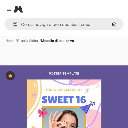
Magnific
Close menu
Cerca 
Home
/
Stock
/
Vettori
/
Modello di poster ve…
Premium