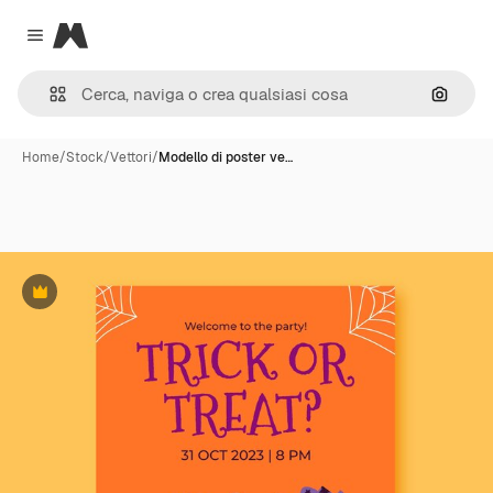
Magnific
Close menu
Cerca 
Home
/
Stock
/
Vettori
/
Modello di poster ve…
Premium