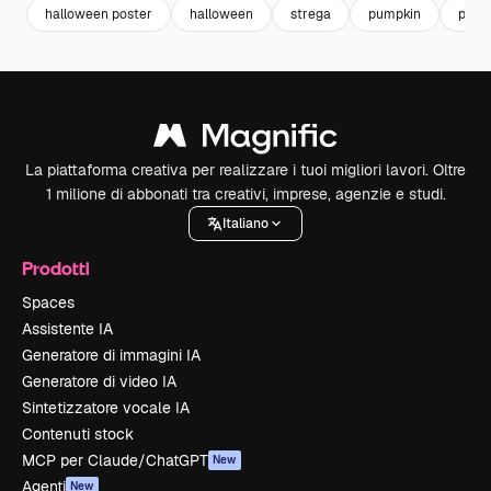
halloween poster
halloween
strega
pumpkin
post
La piattaforma creativa per realizzare i tuoi migliori lavori. Oltre
1 milione di abbonati tra creativi, imprese, agenzie e studi.
Italiano
Prodotti
Spaces
Assistente IA
Generatore di immagini IA
Generatore di video IA
Sintetizzatore vocale IA
Contenuti stock
MCP per Claude/ChatGPT
New
Agenti
New