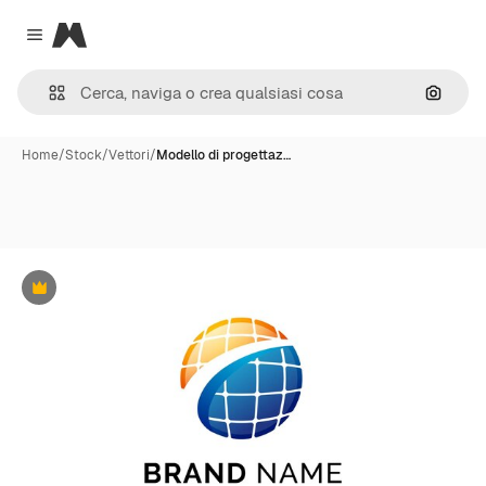
Magnific
Close menu
Cerca 
Home
/
Stock
/
Vettori
/
Modello di progettaz…
Premium