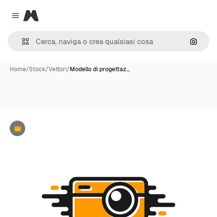
Magnific
Close menu
Cerca 
Home
/
Stock
/
Vettori
/
Modello di progettaz…
Premium