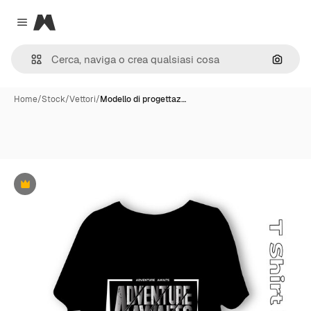
Magnific
Close menu
Cerca 
Home
/
Stock
/
Vettori
/
Modello di progettaz…
Premium