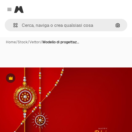
Magnific
Close menu
Cerca 
Home
/
Stock
/
Vettori
/
Modello di progettaz…
Premium