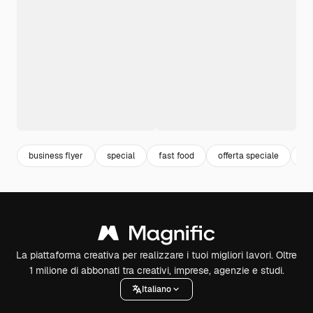
business flyer
special
fast food
offerta speciale
ma
La piattaforma creativa per realizzare i tuoi migliori lavori. Oltre
1 milione di abbonati tra creativi, imprese, agenzie e studi.
Italiano