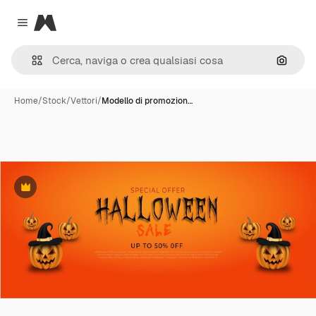
Magnific
Close menu
Cerca 
Home
/
Stock
/
Vettori
/
Modello di promozion…
Premium