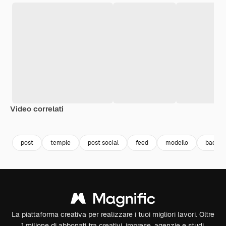
Video correlati
Premium
Premium
post
temple
post social
feed
modello
backgr
La piattaforma creativa per realizzare i tuoi migliori lavori. Oltre
1 milione di abbonati tra creativi, imprese, agenzie e studi.