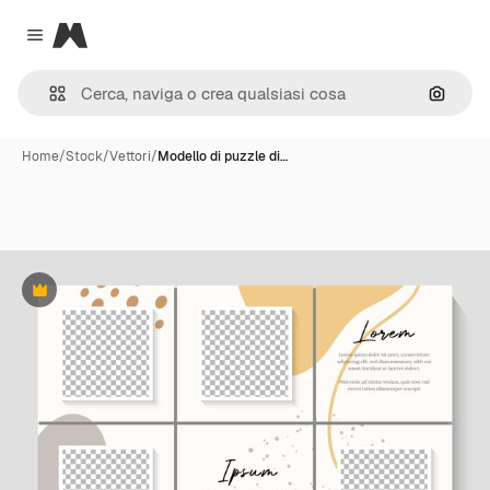
Magnific
Close menu
Cerca 
Home
/
Stock
/
Vettori
/
Modello di puzzle di…
Premium