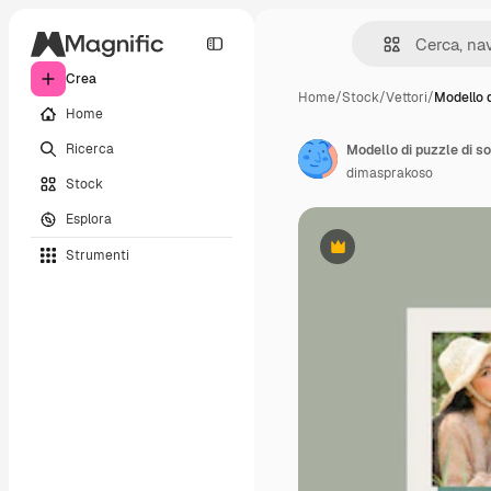
Crea
Home
/
Stock
/
Vettori
/
Modello d
Home
Ricerca
dimasprakoso
Stock
Esplora
Strumenti
Premium