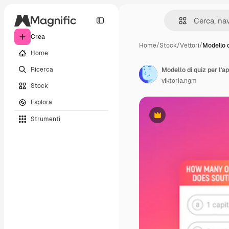
Crea
Home
/
Stock
/
Vettori
/
Modello d
Home
Ricerca
viktoria.ngm
Stock
Esplora
Strumenti
Premium