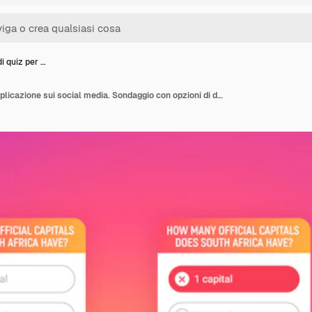
i quiz per …
Modello di quiz per l'applicazione sui social media. Sondaggio con opzioni di domanda su sfondo sfumato colorato. Interfaccia utente quiz con pulsanti. Windows con risposte corrette e sbagliate.