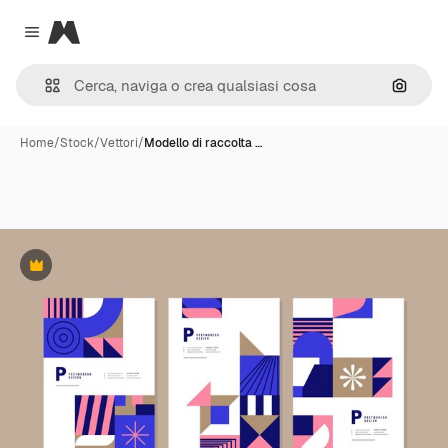
Magnific
Close menu
Cerca 
Home
/
Stock
/
Vettori
/
Modello di raccolta …
Premium