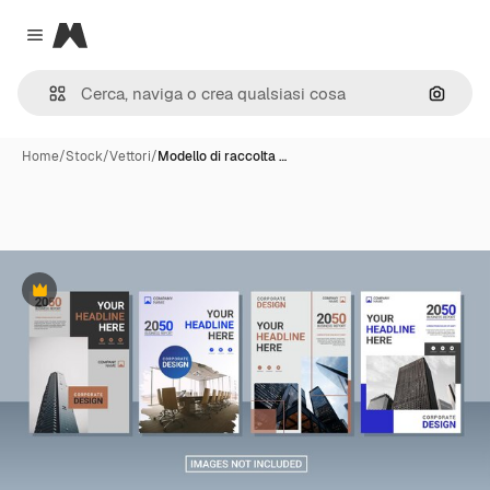
Magnific
Close menu
Cerca 
Home
/
Stock
/
Vettori
/
Modello di raccolta …
Premium