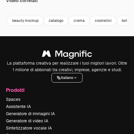
Video correlati
beauty mockup
catalogo
crema
cosmetici
bottle
La piattaforma creativa per realizzare i tuoi migliori lavori. Oltre
1 milione di abbonati tra creativi, imprese, agenzie e studi.
Italiano
Prodotti
Spaces
Assistente IA
Generatore di immagini IA
Generatore di video IA
Sintetizzatore vocale IA