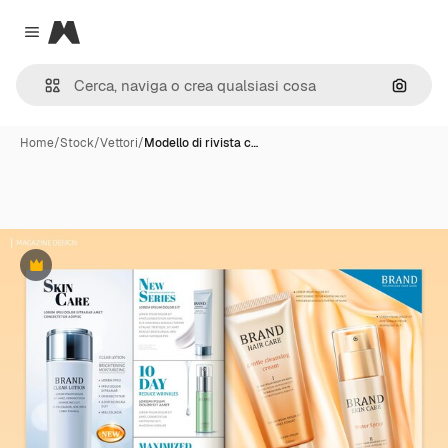
Magnific
Close menu
Cerca 
Home
/
Stock
/
Vettori
/
Modello di rivista c…
Premium