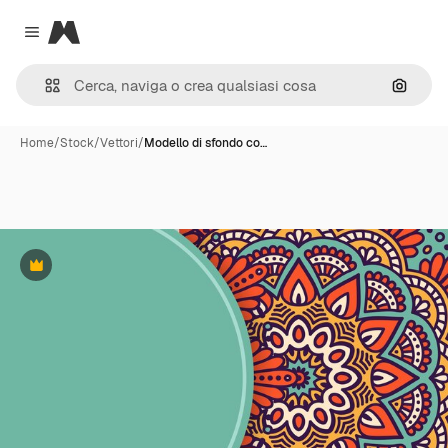
Magnific
Close menu
Cerca 
Home
/
Stock
/
Vettori
/
Modello di sfondo co…
Premium