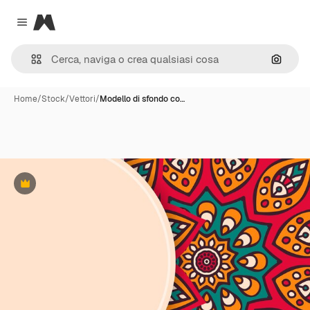
Magnific
Close menu
Cerca 
Home
/
Stock
/
Vettori
/
Modello di sfondo co…
Premium