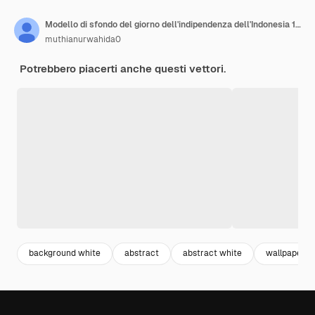
Modello di sfondo del giorno dell'indipendenza dell'Indonesia 17 agosto
muthianurwahida0
Potrebbero piacerti anche questi vettori.
background white
abstract
abstract white
wallpaper w