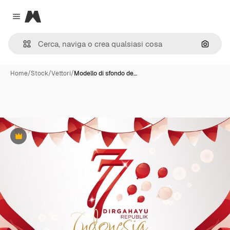
Magnific
Close menu
Cerca 
Home
/
Stock
/
Vettori
/
Modello di sfondo de…
Premium