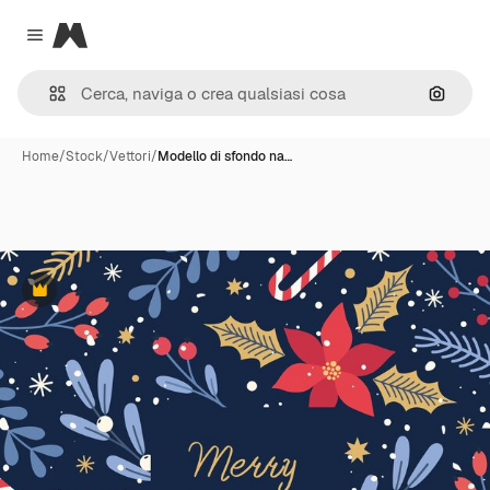
Magnific
Close menu
Cerca 
Home
/
Stock
/
Vettori
/
Modello di sfondo na…
Premium