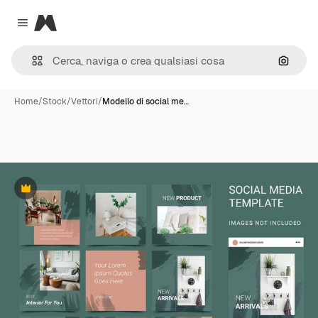
Magnific
Close menu
Cerca 
Home
/
Stock
/
Vettori
/
Modello di social me…
Premium