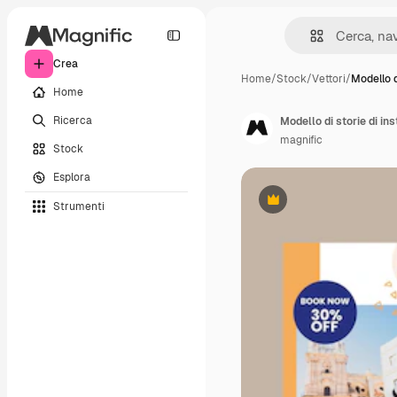
Crea
Home
/
Stock
/
Vettori
/
Modello d
Home
Ricerca
Modello di storie di ins
magnific
Stock
Esplora
Strumenti
Premium