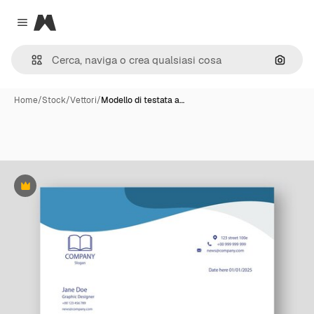
Magnific
Close menu
Cerca 
Home
/
Stock
/
Vettori
/
Modello di testata a…
Premium