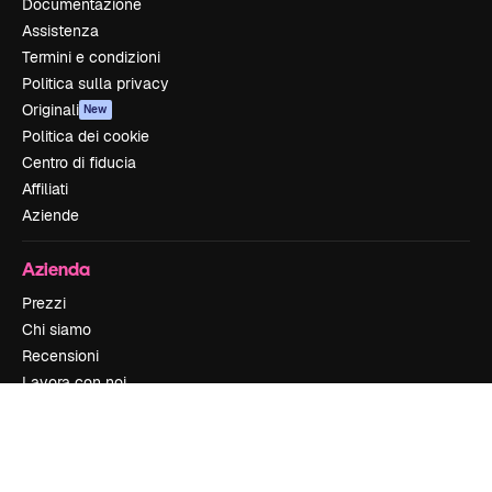
Documentazione
Assistenza
Termini e condizioni
Politica sulla privacy
Originali
New
Politica dei cookie
Centro di fiducia
Affiliati
Aziende
Azienda
Prezzi
Chi siamo
Recensioni
Lavora con noi
Cerca tendenze
Blog
Eventi
Slidesgo