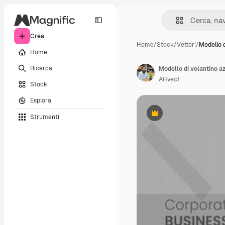
Crea
Home
/
Stock
/
Vettori
/
Modello d
Home
Ricerca
Modello di volantino a
AHvect
Stock
Esplora
Strumenti
Premium