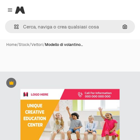
Magnific
Close menu
Cerca 
Home
/
Stock
/
Vettori
/
Modello di volantino…
Premium