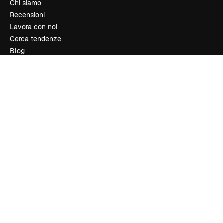
Chi siamo
Recensioni
Lavora con noi
Cerca tendenze
Blog
Eventi
Slidesgo
Vendi i tuoi contenuti
Sala stampa
Cerchi magnific.ai
Contattaci
Assistenza clienti
Instagram
YouTube
LinkedIn
TikTok
Discord
X