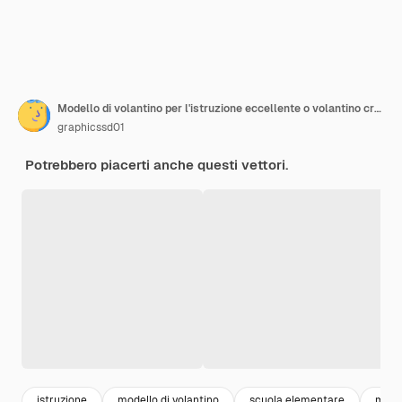
Modello di volantino per l'istruzione eccellente o volantino creativo A4
graphicssd01
Potrebbero piacerti anche questi vettori.
istruzione
modello di volantino
scuola elementare
model