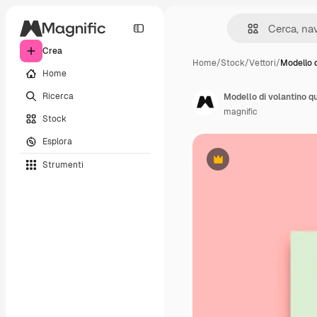
Crea
Home
/
Stock
/
Vettori
/
Modello d
Home
Ricerca
Modello di volantino qu
magnific
Stock
Esplora
Strumenti
Premium