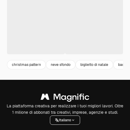
christmas pattern
neve sfondo
biglietto di natale
backgr
La piattaforma creativa per realizzare i tuoi migliori lavori. Oltre
1 milione di abbonati tra creativi, imprese, agenzie e studi.
Italiano