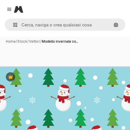
Magnific
Close menu
Cerca 
Home
/
Stock
/
Vettori
/
Modello invernale co…
Premium