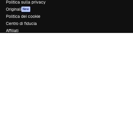
Politica sulla privacy
Originali
New
Politica dei cookie
Centro di fiducia
Affiliati
Aziende
Azienda
Prezzi
Chi siamo
Recensioni
Lavora con noi
Cerca tendenze
Blog
Eventi
Slidesgo
Vendi i tuoi contenuti
Sala stampa
Cerchi magnific.ai