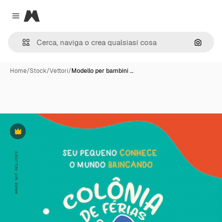
Magnific
Close menu
Cerca 
Home
/
Stock
/
Vettori
/
Modello per bambini …
Premium