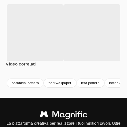
Video correlati
Premium
Premium
Generato dall'IA
botanical pattern
fiori wallpaper
leaf pattern
botanical
La piattaforma creativa per realizzare i tuoi migliori lavori. Oltre