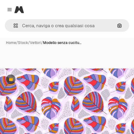
Magnific
Close menu
Cerca 
Home
/
Stock
/
Vettori
/
Modello senza cucitu…
Premium