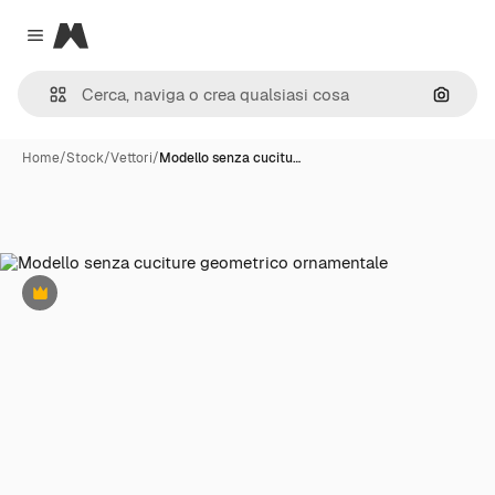
Magnific
Close menu
Cerca 
Home
/
Stock
/
Vettori
/
Modello senza cucitu…
Premium