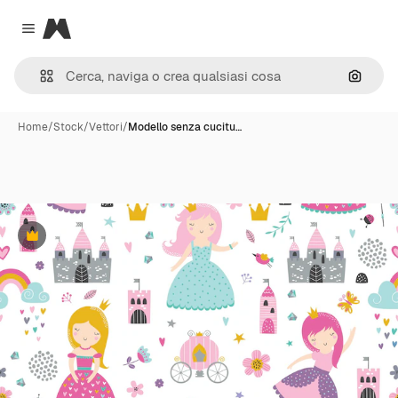
Magnific
Close menu
Cerca 
Home
/
Stock
/
Vettori
/
Modello senza cucitu…
Premium