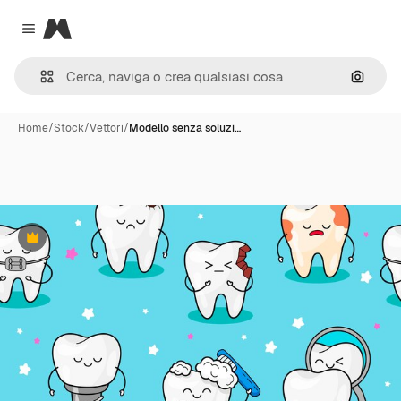
Magnific
Close menu
Cerca 
Home
/
Stock
/
Vettori
/
Modello senza soluzi…
Premium