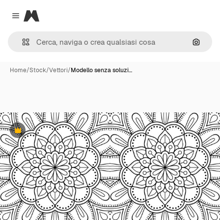
Magnific
Close menu
Cerca 
Home
/
Stock
/
Vettori
/
Modello senza soluzi…
Premium