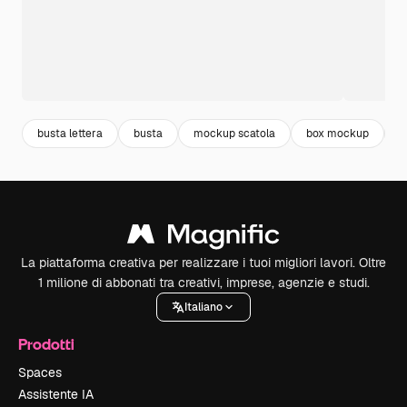
busta lettera
busta
mockup scatola
box mockup
m
La piattaforma creativa per realizzare i tuoi migliori lavori. Oltre
1 milione di abbonati tra creativi, imprese, agenzie e studi.
Italiano
Prodotti
Spaces
Assistente IA