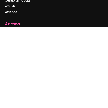
Centro di fiducia
Affiliati
Aziende
Azienda
Prezzi
Chi siamo
Recensioni
Lavora con noi
Cerca tendenze
Blog
Eventi
Slidesgo
Vendi i tuoi contenuti
Sala stampa
Cerchi magnific.ai
Contattaci