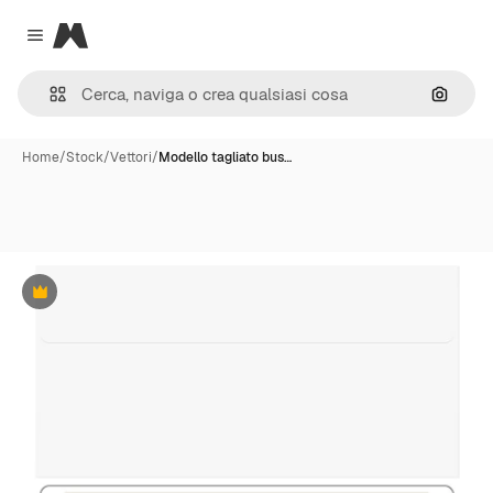
Magnific
Close menu
Cerca 
Home
/
Stock
/
Vettori
/
Modello tagliato bus…
Premium