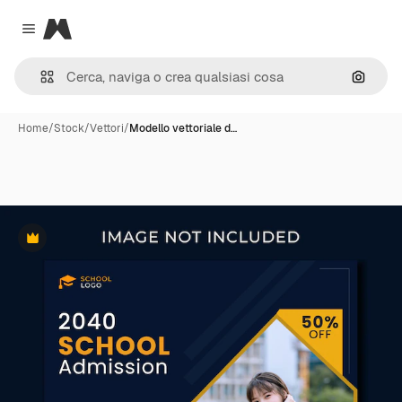
Magnific
Close menu
Cerca 
Home
/
Stock
/
Vettori
/
Modello vettoriale d…
Premium