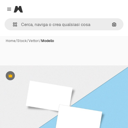
Magnific
Close menu
Cerca 
Home
/
Stock
/
Vettori
/
Modello
Premium