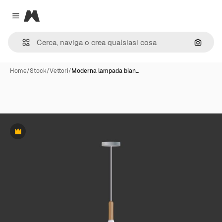
Magnific
Close menu
Cerca 
Home
/
Stock
/
Vettori
/
Moderna lampada bian…
Premium