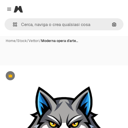
Magnific
Close menu
Cerca 
Home
/
Stock
/
Vettori
/
Moderna opera d'arte…
Premium