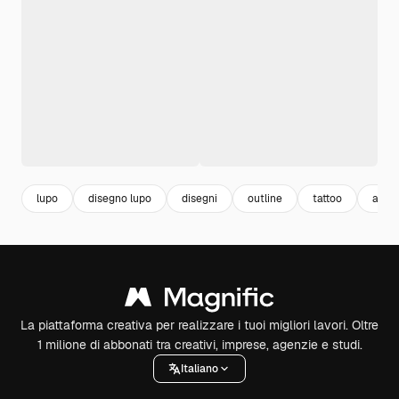
lupo
disegno lupo
disegni
outline
tattoo
anima
La piattaforma creativa per realizzare i tuoi migliori lavori. Oltre
1 milione di abbonati tra creativi, imprese, agenzie e studi.
Italiano