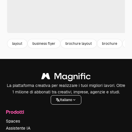
layout
business flyer
brochure layout
brochure
tri
La piattaforma creativa per realizzare i tuoi migliori lavori. Oltre
1 milione di abbonati tra creativi, imprese, agenzie e studi.
Italiano
Prodotti
Spaces
Assistente IA