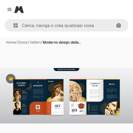
Magnific
Close menu
Cerca 
Home
/
Stock
/
Vettori
/
Moderno design della…
Premium