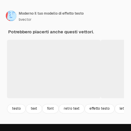
Moderno Il tuo modello di effetto testo
bvector
Potrebbero piacerti anche questi vettori.
testo
text
font
retro text
effetto testo
letteri