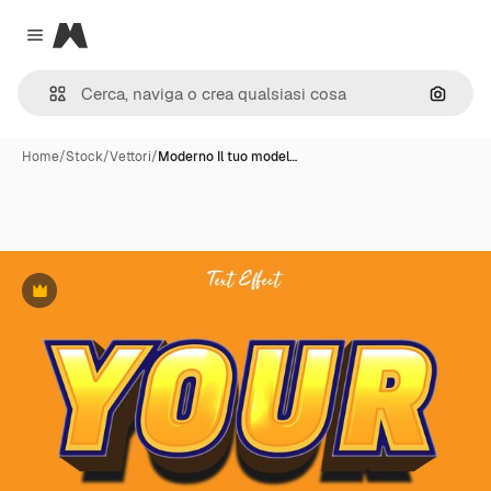
Magnific
Close menu
Cerca 
Home
/
Stock
/
Vettori
/
Moderno Il tuo model…
Premium