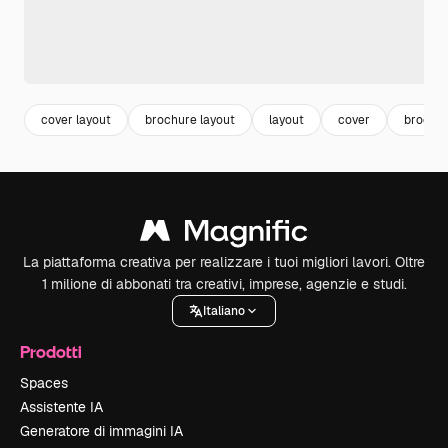
cover layout
brochure layout
layout
cover
brochur
La piattaforma creativa per realizzare i tuoi migliori lavori. Oltre
1 milione di abbonati tra creativi, imprese, agenzie e studi.
Italiano
Prodotti
Spaces
Assistente IA
Generatore di immagini IA