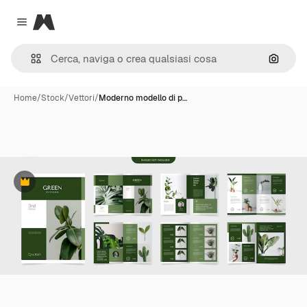
Magnific
Close menu
Cerca 
Home
/
Stock
/
Vettori
/
Moderno modello di p…
Premium