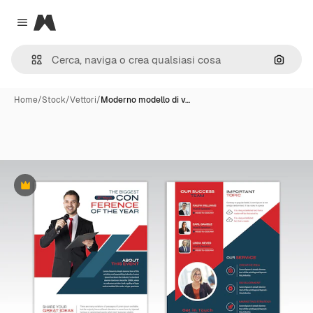
Magnific
Close menu
Cerca 
Home
/
Stock
/
Vettori
/
Moderno modello di v…
Premium