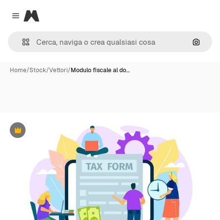
Magnific
Close menu
Cerca 
Home
/
Stock
/
Vettori
/
Modulo fiscale al do…
Premium