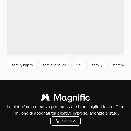
family happy
famiglia felice
figli
family
mamma ne
La piattaforma creativa per realizzare i tuoi migliori lavori. Oltre
1 milione di abbonati tra creativi, imprese, agenzie e studi.
Italiano