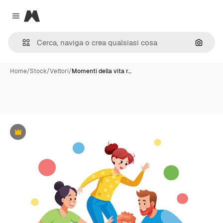
Magnific
Close menu
Cerca 
Home
/
Stock
/
Vettori
/
Momenti della vita r…
Premium