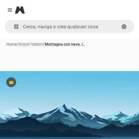
Magnific
Close menu
Cerca 
Home
/
Stock
/
Vettori
/
Montagna con neve, l…
Premium