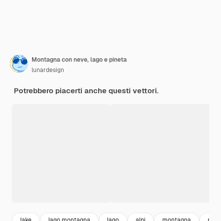
Montagna con neve, lago e pineta
lunardesign
Potrebbero piacerti anche questi vettori.
lake
lago montagna
lago
alpi
montagna
mont