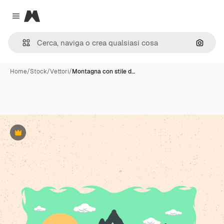
Magnific
Close menu
Cerca 
Home
/
Stock
/
Vettori
/
Montagna con stile d…
Premium