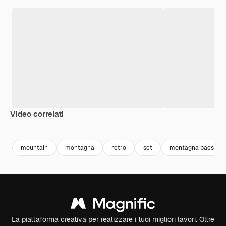
Video correlati
Premium
Premium
Premium
Premium
Generato da
mountain
montagna
retro
set
montagna paesagg
La piattaforma creativa per realizzare i tuoi migliori lavori. Oltre