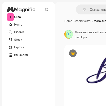
Crea
Home
/
Stock
/
Vettori
/
Mora suc
Home
Ricerca
Mora succosa e fresca 
pashkyna
Stock
Esplora
Strumenti
Premium