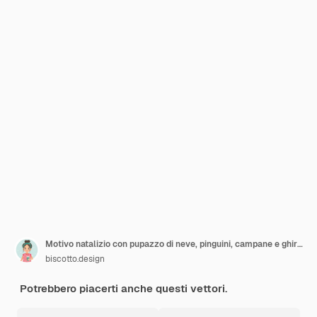
Motivo natalizio con pupazzo di neve, pinguini, campane e ghirlande. Sfondo festivo con elementi disegnati a mano, illustrazione vettoriale
biscotto.design
Potrebbero piacerti anche questi vettori.