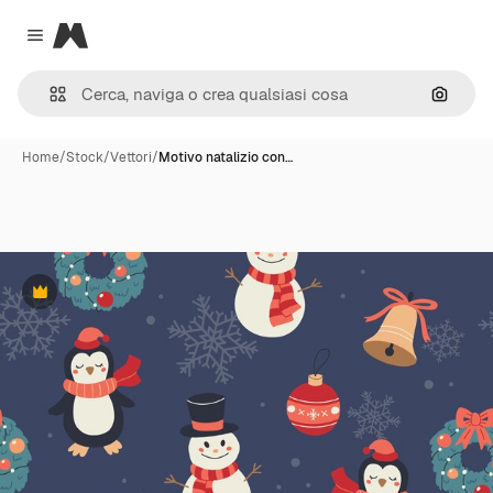
Magnific
Close menu
Cerca 
Home
/
Stock
/
Vettori
/
Motivo natalizio con…
Premium