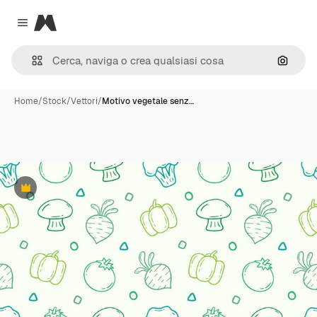
Magnific
Close menu
Cerca 
Home
/
Stock
/
Vettori
/
Motivo vegetale senz…
Premium